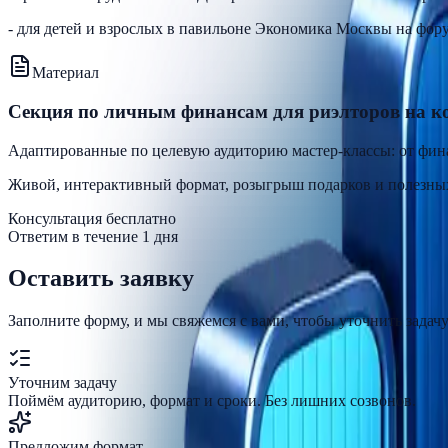
- для детей и взрослых в павильоне Экономика Москвы на фор
Материал
Секция по личным финансам для риэлторов на к
Адаптированные по целевую аудиторию мастер-классы: от фи
Живой, интерактивный формат, розыгрыш подарков и полезны
Консультация бесплатно
Ответим в течение 1 дня
Оставить заявку
Заполните форму, и мы свяжемся с вами, чтобы уточнить зада
Уточним задачу
Поймём аудиторию, формат и сроки. Без лишних созвонов.
Предложим формат