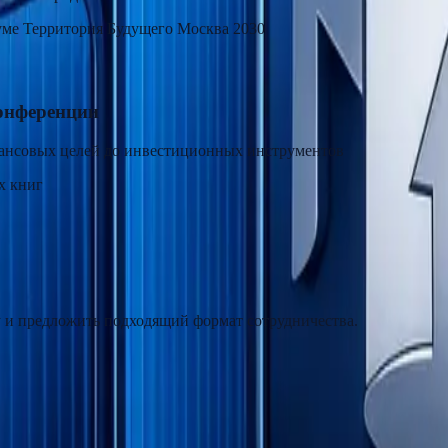
уме Территория Будущего Москва 2030
онференции
нансовых целей до инвестиционных инструментов
х книг
чу и предложить подходящий формат сотрудничества.