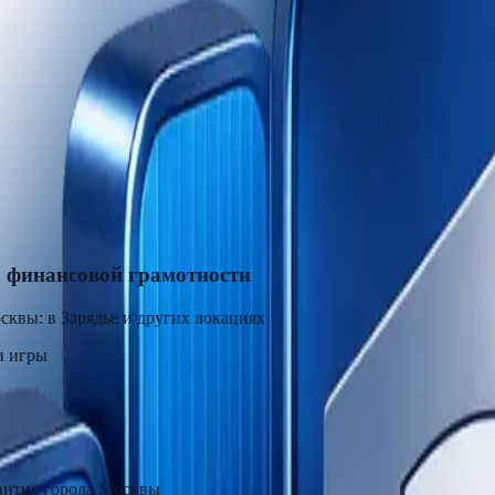
х финансовой грамотности
сквы: в Зарядье и других локациях
и игры
звития города Москвы