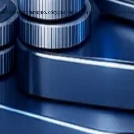
сплатную консультацию, обсудим ваши цели и предложим оптима
ov.pro
нтр финансовой грамотности» (АНО «НЦФГ»)
троса Железняка, 13