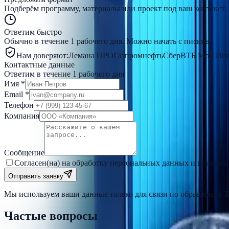
Подберём программу, материалы или проект под ваш контекст.
Ответим быстро
Обычно в течение 1 рабочего дня. Можно начать с письма.
Нам доверяют:
Лемана ПРО
Газпромнефть
Сбер
ВТБ Мои Инв
Контактные данные
Ответим в течение 1 рабочего дня
Имя
*
Email
*
Телефон
Компания
Сообщение
Согласен(на) на обработку персональных данных и приним
Отправить заявку
Мы используем ваши данные только для связи по обращению. Б
Частые вопросы