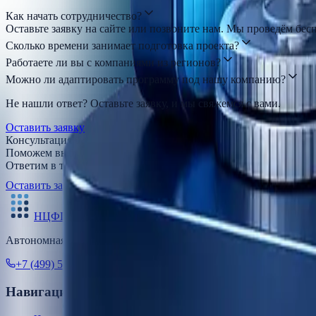
Как начать сотрудничество?
Оставьте заявку на сайте или позвоните нам. Мы проведём бе
Сколько времени занимает подготовка проекта?
Работаете ли вы с компаниями из регионов?
Можно ли адаптировать программу под нашу компанию?
Не нашли ответ? Оставьте заявку, и мы свяжемся с вами.
Оставить заявку
Консультация бесплатно
Поможем выбрать формат программы
Ответим в течение 1 дня
Оставить заявку
+7 (499) 501-11-73
(9-18 мск)
info@finzdor
НЦФГ
Автономная Некоммерческая Организация «Национальный це
+7 (499) 501-11-73
(9-18 мск)
info@finzdorov.pro
Бульвар Ма
Навигация