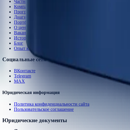
Частным лицам
Компаниям
Программы осени 2026
Диагностика
Портфолио
О центре
Вакансии
История
Блог
Опыт клиентов
Социальные сети
ВКонтакте
Telegram
MAX
Юридическая информация
Политика конфиденциальности сайта
Пользовательское соглашение
Юридические документы