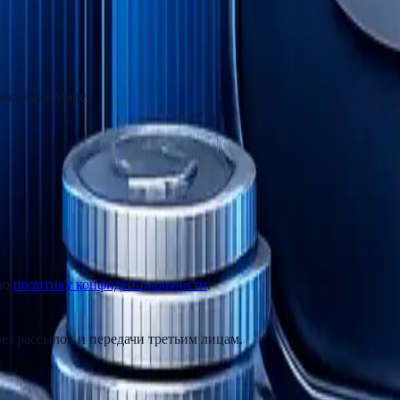
естиции
Марс
аю
политику конфиденциальности
.
ез рассылок и передачи третьим лицам.