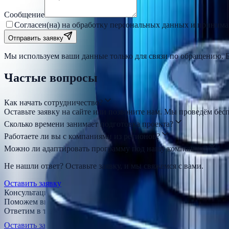
Сообщение
Согласен(на) на обработку персональных данных и приним
Отправить заявку
Мы используем ваши данные только для связи по обращению. Б
Частые вопросы
Как начать сотрудничество?
Оставьте заявку на сайте или позвоните нам. Мы проведём бе
Сколько времени занимает подготовка проекта?
Работаете ли вы с компаниями из регионов?
Можно ли адаптировать программу под нашу компанию?
Не нашли ответ? Оставьте заявку, и мы свяжемся с вами.
Оставить заявку
Консультация бесплатно
Поможем выбрать формат программы
Ответим в течение 1 дня
Оставить заявку
+7 (499) 501-11-73
(9-18 мск)
info@finzdor