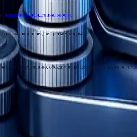
аю
политику конфиденциальности
.
ез рассылок и передачи третьим лицам.
сплатную консультацию, обсудим ваши цели и предложим оптима
ov.pro