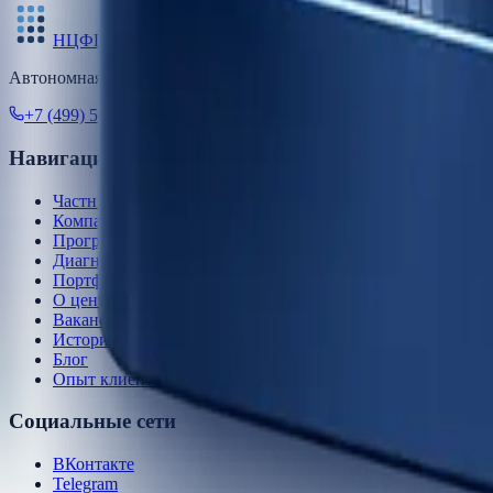
НЦФГ
Автономная Некоммерческая Организация «Национальный це
+7 (499) 501-11-73
(9-18 мск)
info@finzdorov.pro
Бульвар Ма
Навигация
Частным лицам
Компаниям
Программы осени 2026
Диагностика
Портфолио
О центре
Вакансии
История
Блог
Опыт клиентов
Социальные сети
ВКонтакте
Telegram