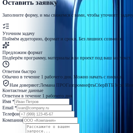
Оставить заявку
Заполните форму, и мы свяжемся с вами, чтобы уточнить зада
Уточним задачу
Поймём аудиторию, формат и сроки. Без лишних созвонов.
Предложим формат
Подберём программу, материалы или проект под ваш контекст.
Ответим быстро
Обычно в течение 1 рабочего дня. Можно начать с письма.
Нам доверяют:
Лемана ПРО
Газпромнефть
Сбер
ВТБ Мои Инв
Контактные данные
Ответим в течение 1 рабочего дня
Имя
*
Email
*
Телефон
Компания