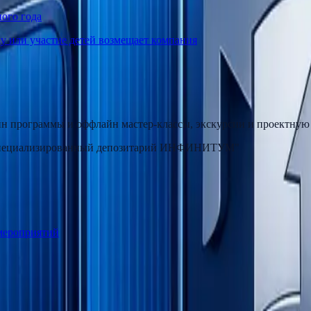
ного года
у или участие детей возмещает компания
йн программы и оффлайн мастер-классы, экскурсии и проектную 
р Специализированный депозитарий ИНФИНИТУМ"
 мероприятий