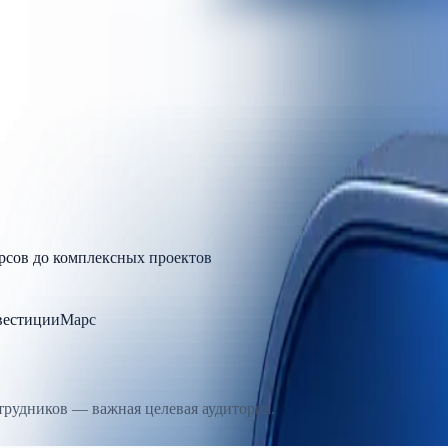
урсов до комплексных проектов
естиции
Марс
отрудников — важная целевая аудитория.