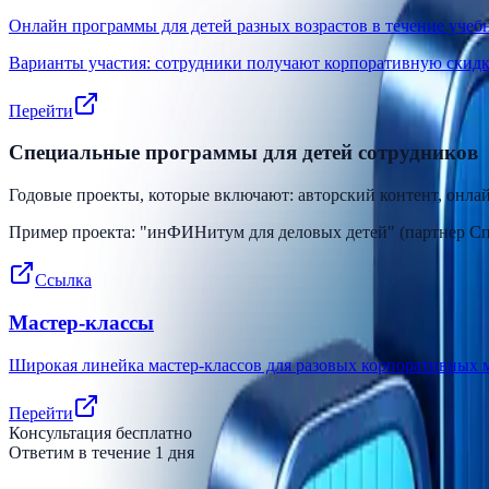
Онлайн программы для детей разных возрастов в течение учеб
Варианты участия: сотрудники получают корпоративную скидк
Перейти
Специальные программы для детей сотрудников
Годовые проекты, которые включают: авторский контент, онла
Пример проекта: "инФИНитум для деловых детей" (партне
Ссылка
Мастер-классы
Широкая линейка мастер-классов для разовых корпоративных
Перейти
Консультация бесплатно
Ответим в течение 1 дня