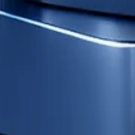
нтр финансовой грамотности» (АНО «НЦФГ»)
троса Железняка, 13