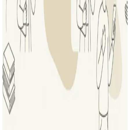
бюджет с помощью HR-аналитики Как показать
эффективность HR-проектов Какие HR-метрики важны для
бизнеса Подробная...
Читать
Новости
•
22 апреля 2026 г.
«СКАЗКИ УМНОЙ КОПИЛКИ» СЕМЕЙНЫЙ
КОНКУРС
Национальный центр финансовой грамотности приглашает
семьи с детьми от 4 до 10 лет стать авторами настоящих
финансовых историй. Это отличный шанс в игровой форме...
Читать
Новости
•
21 марта 2026 г.
НЦФГ оказал поддержку в получении гранта
для проекта «Финансовый рост»!
Проект по финансовой культуре для школьников
Ленинградской области получил грантовую поддержку.
Грантополучателем выступает Центр развития молодёжи