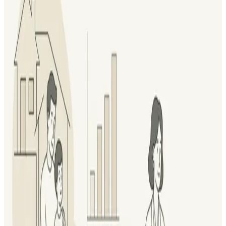
Читать
Новости
•
19 июля 2026 г.
«Про деньги — это почти всегда не про деньги»
30 июля 2026 года в Театре Современной Драматургии —
официальная премьера «Денежного перформанса». Это не
лекция, не тренинг и не бизнес-завтрак. Это театральный...
Читать
Новости
•
19 июля 2026 г.
Финансовый Форум и премия!
10 сентября 2026 года в Москве состоится Финансовый
Форум и Премия FinServ Forum & Awards 2026 – отраслевое
событие для финансового рынка, посвящённое развитию...
Читать
Новости
•
6 июля 2026 г.