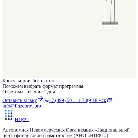
«Сириус»,...
Читать
Новости
•
19 марта 2026 г.
Портал «Культура денег» расширяет аудиторию!
Национальный центр финансовой грамотности расширил
аудиторию портала «Культура денег». Если раньше ресурс в
первую очередь обращался к профессиональному сообществу
—...
Читать
Консультация бесплатно
Поможем выбрать формат программы
Ответим в течение 1 дня
Оставить заявку
+7 (499) 501-11-73
(9-18 мск)
info@finzdorov.pro
НЦФГ
Автономная Некоммерческая Организация «Национальный
центр финансовой грамотности» (АНО «НЦФГ»)