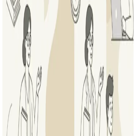
Национальный центр финансовой грамотности прошёл
верификацию на федеральной волонтерской платформе
ДОБРО.РФ . С момента регистрации на платформе в
реализации проектов...
Читать
Новости
•
21 мая 2026 г.
НЦФГ поддержал проект «Финансовый рост» от
«Центра развития молодёжи “Сириус”»
Проект адресован подросткам 12–18 лет, учащимся 5–11
классов. Его задача — помочь школьникам увереннее
ориентироваться в теме денег, лучше понимать финансовые...
Читать
Новости
•
14 мая 2026 г.
19 мая состоится онлайн-конференция HR-
АНАЛИТИКА ДЛЯ БИЗНЕСА 2026!
Фокус-тема: «От HR-метрик к прибыли» Как доказать HR-