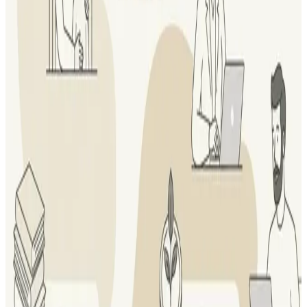
От финансовой грамотности к финансовой
культуре!
9 и 11 сентября приглашаем вас! Мы там будем!
Регистрируйтесь ! Стабильность – то, к чему стремится
каждый. Ее фундамент – здоровые финансовые привычки и
правильные...
Читать
Новости
•
11 июня 2026 г.
Жаркое лето в НЦФГ!
А лето началось жарко во всех смыслах. Вот, что у нас
происходит и что мы с радостью готовы провести и сделать
для любой компании. Живые мероприятия (офлайн и
онлайн)...
Читать
Новости
•
28 мая 2026 г.
НЦФГ прошёл верификацию на платформе
ДОБРО.РФ