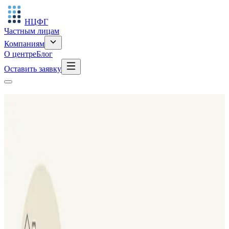
НЦФГ
Частным лицам
Компаниям
О центре
Блог
Оставить заявку
Блог
Новости и материалы НЦФГ
Все
Новости
Анонс
Пострелиз
Статьи
Исследования
Все
Новости
Анонс
Пострелиз
Статьи
Исследования
Новости
•
6 августа 2026 г.
Плейбэк-перформанс «Деньги: свобода и
зависимость»
30 июля 2026 года на сцене Театра современной драматургии
состоялась премьера плейбэк-перформанса «Деньги: свобода и
зависимость». Более 80 представителей финансового...